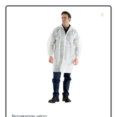
Bezoekersjas velcro