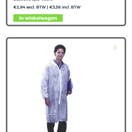
€
2,94
excl. BTW |
€
3,56
incl. BTW
Dit
In winkelwagen
product
heeft
meerdere
variaties.
Deze
optie
kan
gekozen
worden
op
de
productpagina