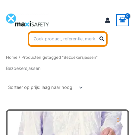
Ga
naar
de
inhoud
Zoeken
naar:
Home
/ Producten getagged “Bezoekersjassen”
Bezoekersjassen