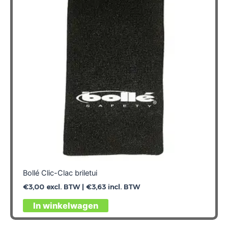
Bollé Clic-Clac briletui
€
3,00
excl. BTW |
€
3,63
incl. BTW
In winkelwagen