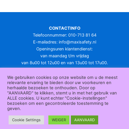
CONTACTINFO
Telefoonnummer: 010-713 81 64
E-mailadres:
info@maxisafety.nl
Openingsuren klantendienst:
van maandag t/m vrijdag
van 8u00 tot 12u00 en van 13u00 tot 17u00.
Gesloten in het weekend en op feestdagen.
KLANTENSERVICE
We gebruiken cookies op onze website om u de meest
relevante ervaring te bieden door uw voorkeuren en
Over
herhaalde bezoeken te onthouden. Door op
ons
|
Bedrijfsgegevens
|
F.A.Q.
|
Bestelprocedure
|
Betaling
|
Verz
"AANVAARD" te klikken, stemt u in met het gebruik van
ending
|
Retourneren
|
Herroepingsrecht
|
Herroepingsfunctie
|
W
ALLE cookies. U kunt echter "Cookie-instellingen"
bezoeken om een gecontroleerde toestemming te
ederverkoop
|
Bedrukken
|
Contact
geven.
Algemene voorwaarden
|
Privacy policy
|
Sitemap
|
Disclaimer
Maxisafety.nl © 2026
Cookie Settings
WEIGER
AANVAARD