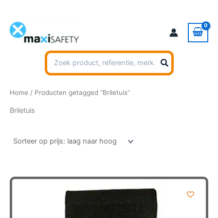
Ga
naar
de
inhoud
Zoeken
naar:
Home
/ Producten getagged “Briletuis”
Briletuis