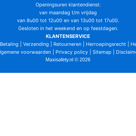
Openingsuren klantendienst:
van maandag t/m vrijdag
van 8u00 tot 12u00 en van 13u00 tot 17u00.
Gesloten in het weekend en op feestdagen.
KLANTENSERVICE
Betaling
|
Verzending
|
Retourneren
|
Herroepingsrecht
|
He
lgemene voorwaarden
|
Privacy policy
|
Sitemap
|
Disclaim
Maxisafety.nl © 2026
ile you navigate through the website. Out of these, the c
sic functionalities of the website. We also use third-part