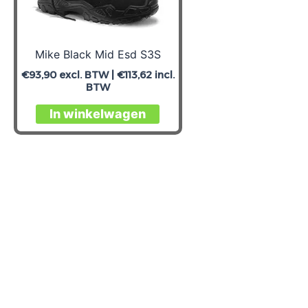
Mike Black Mid Esd S3S
€
93,90
excl. BTW |
€
113,62
incl.
BTW
Dit
In winkelwagen
product
heeft
meerdere
variaties.
Deze
optie
kan
gekozen
worden
op
de