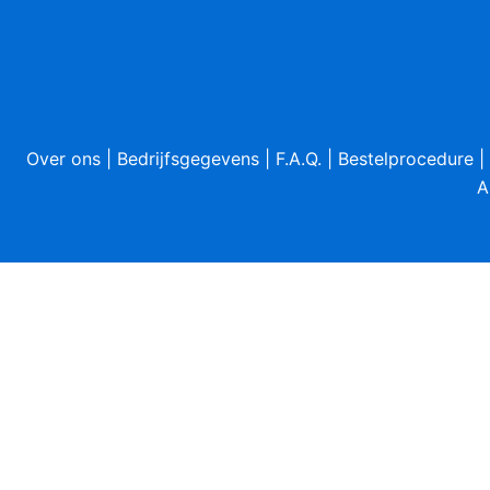
Over ons
|
Bedrijfsgegevens
|
F.A.Q.
|
Bestelprocedure
|
A
Sluiten
Privacy Overview
This website uses cookies to improve your experience wh
your browser as they are essential for the working of ba