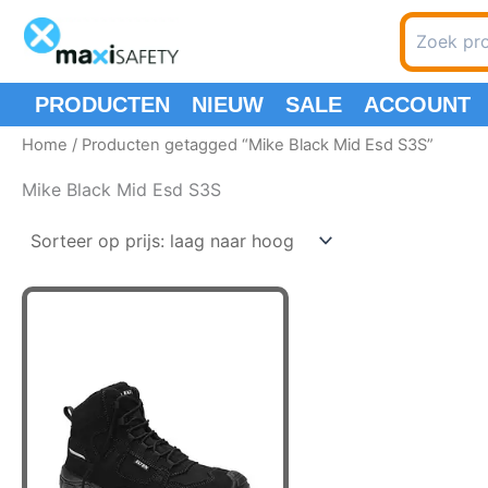
Ga
Zoeken
naar
naar:
de
inhoud
PRODUCTEN
NIEUW
SALE
ACCOUNT
Home
/ Producten getagged “Mike Black Mid Esd S3S”
Mike Black Mid Esd S3S