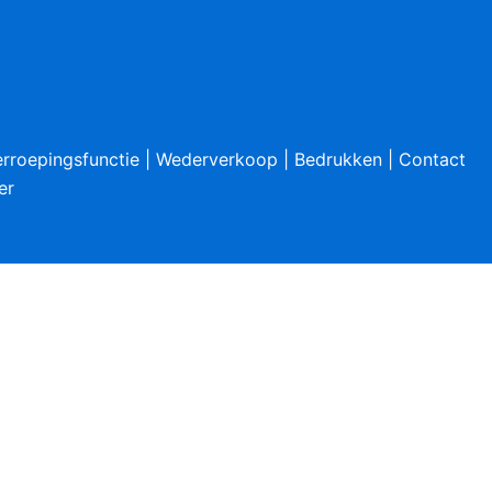
rroepingsfunctie
|
Wederverkoop
|
Bedrukken
|
Contact
er
ookies that are categorized as necessary are stored on
y cookies that help us analyze and understand how you