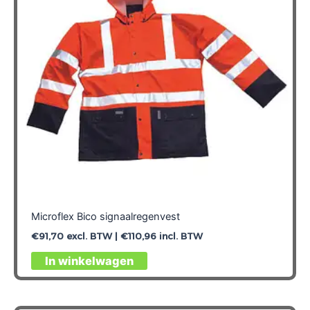
gekozen
worden
op
de
productpagina
Microflex Bico signaalregenvest
€
91,70
excl. BTW |
€
110,96
incl. BTW
Dit
In winkelwagen
product
heeft
meerdere