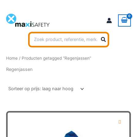
Ga
naar
de
inhoud
Zoeken
naar:
Home
/ Producten getagged “Regenjassen”
Regenjassen