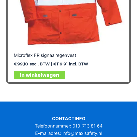
Microflex FR signaalregenvest
€
99,10
excl. BTW |
€
119,91
incl. BTW
Dit
In winkelwagen
product
heeft
meerdere
variaties.
Deze
optie
CONTACTINFO
kan
Telefoonnummer: 010-713 81 64
gekozen
E-mailadres:
info@maxisafety.nl