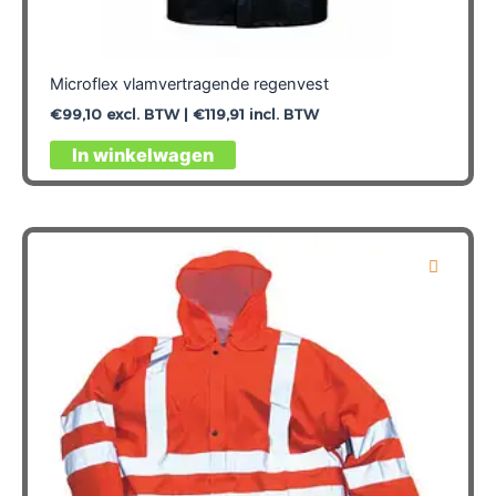
Microflex vlamvertragende regenvest
€
99,10
excl. BTW |
€
119,91
incl. BTW
Dit
In winkelwagen
product
heeft
meerdere
variaties.
Deze
optie
kan
gekozen
worden
op
de
productpagina