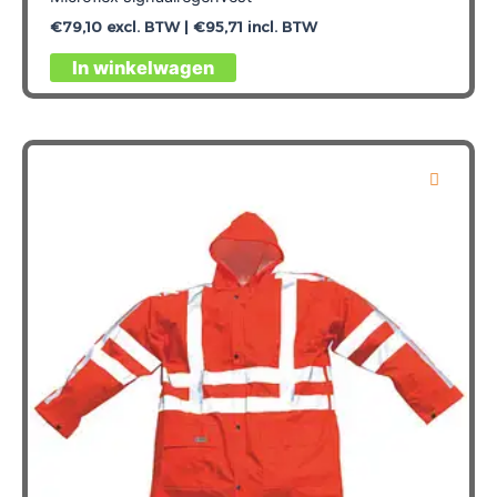
€
79,10
excl. BTW |
€
95,71
incl. BTW
Dit
In winkelwagen
product
heeft
meerdere
variaties.
Deze
optie
kan
gekozen
worden
op
de
productpagina