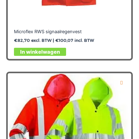
Microflex RWS signaalregenvest
€
82,70
excl. BTW |
€
100,07
incl. BTW
Dit
In winkelwagen
product
heeft
meerdere
variaties.
Deze
optie
kan
gekozen
worden
op
de
productpagina