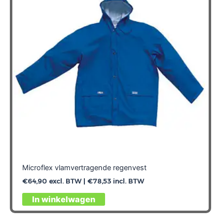
Microflex vlamvertragende regenvest
€
64,90
excl. BTW |
€
78,53
incl. BTW
Dit
In winkelwagen
product
heeft