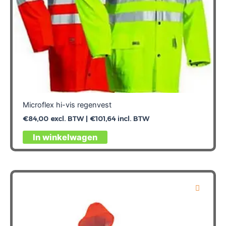
Microflex hi-vis regenvest
€
84,00
excl. BTW |
€
101,64
incl. BTW
Dit
In winkelwagen
product
heeft
meerdere
variaties.
Deze
optie
kan