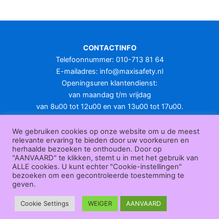
meerdere
variaties.
Deze
optie
CONTACTINFO
kan
Telefoonnummer: 010-713 81 64
gekozen
E-mailadres:
info@maxisafety.nl
worden
Openingsuren klantendienst:
op
van maandag t/m vrijdag
de
van 8u00 tot 12u00 en van 13u00 tot 17u00.
productpagina
Gesloten in het weekend en op feestdagen.
KLANTENSERVICE
We gebruiken cookies op onze website om u de meest
relevante ervaring te bieden door uw voorkeuren en
Over
herhaalde bezoeken te onthouden. Door op
ons
|
Bedrijfsgegevens
|
F.A.Q.
|
Bestelprocedure
|
Betaling
|
Verz
"AANVAARD" te klikken, stemt u in met het gebruik van
ending
|
Retourneren
|
Herroepingsrecht
|
Herroepingsfunctie
|
W
ALLE cookies. U kunt echter "Cookie-instellingen"
bezoeken om een gecontroleerde toestemming te
ederverkoop
|
Bedrukken
|
Contact
geven.
Algemene voorwaarden
|
Privacy policy
|
Sitemap
|
Disclaimer
Maxisafety.nl © 2026
Cookie Settings
WEIGER
AANVAARD