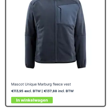
Mascot Unique Marburg fleece vest
€
113,95
excl. BTW |
€
137,88
incl. BTW
Dit
In winkelwagen
product
heeft