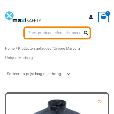
Ga
naar
de
inhoud
Zoeken
naar:
Home
/ Producten getagged “Unique Marburg”
Unique Marburg