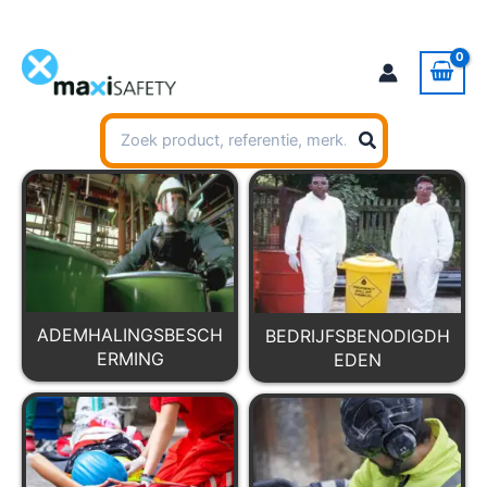
Ga
naar
de
inhoud
Zoeken
naar:
ADEMHALINGSBESCH
BEDRIJFSBENODIGDH
ERMING
EDEN