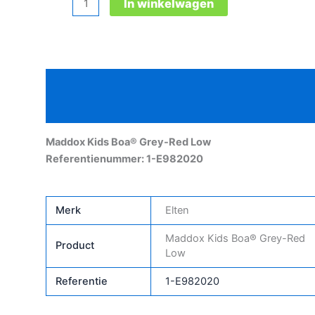
In winkelwagen
Kids
Boa®
Grey-
Red
Beschrijving
Low
aantal
Aanvullende informatie
Maddox Kids Boa® Grey-Red Low
Referentienummer: 1-E982020
Merk
Elten
Maddox Kids Boa® Grey-Red
Product
Low
Referentie
1-E982020