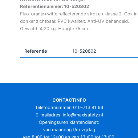
Referentienummer: 10-520802
Fluo-oranje+witte reflecterende stroken klasse 2. Ook in
donker zichtbaar. PVC kwaliteit. Anti-UV behandeld.
Gewicht: 4,20 kg. Hoogte 75 cm.
Referentie
10-520802
CONTACTINFO
Telefoonnummer: 010-713 81 64
E-mailadres:
info@maxisafety.nl
Openingsuren klantendienst:
van maandag t/m vrijdag
van 8u00 tot 12u00 en van 13u00 tot 17u00.