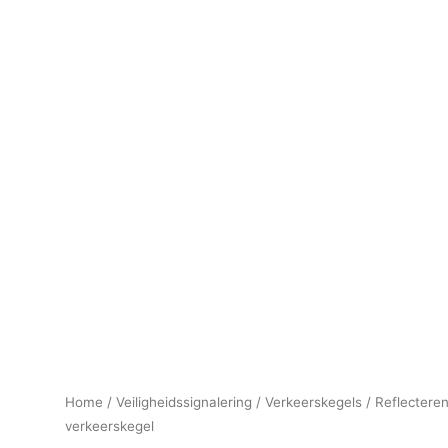
Home
/
Veiligheidssignalering
/
Verkeerskegels
/ Reflectere
verkeerskegel