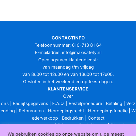
CONTACTINFO
Telefoonnummer: 010-713 81 64
E-mailadres:
info@maxisafety.nl
Openingsuren klantendienst:
van maandag t/m vrijdag
van 8u00 tot 12u00 en van 13u00 tot 17u00.
Gesloten in het weekend en op feestdagen.
KLANTENSERVICE
Over
ons
|
Bedrijfsgegevens
|
F.A.Q.
|
Bestelprocedure
|
Betaling
|
Verz
ending
|
Retourneren
|
Herroepingsrecht
|
Herroepingsfunctie
|
W
ederverkoop
|
Bedrukken
|
Contact
Algemene voorwaarden
|
Privacy policy
|
Sitemap
|
Disclaimer
Maxisafety.nl © 2026
We gebruiken cookies op onze website om u de meest