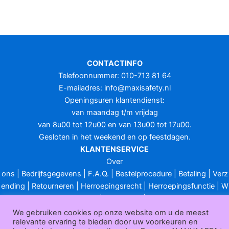
CONTACTINFO
Telefoonnummer: 010-713 81 64
E-mailadres:
info@maxisafety.nl
Openingsuren klantendienst:
van maandag t/m vrijdag
van 8u00 tot 12u00 en van 13u00 tot 17u00.
Gesloten in het weekend en op feestdagen.
KLANTENSERVICE
Over
ons
|
Bedrijfsgegevens
|
F.A.Q.
|
Bestelprocedure
|
Betaling
|
Verz
ending
|
Retourneren
|
Herroepingsrecht
|
Herroepingsfunctie
|
W
ederverkoop
|
Bedrukken
|
Contact
Algemene voorwaarden
|
Privacy policy
|
Sitemap
|
Disclaimer
We gebruiken cookies op onze website om u de meest
relevante ervaring te bieden door uw voorkeuren en
Maxisafety.nl © 2026