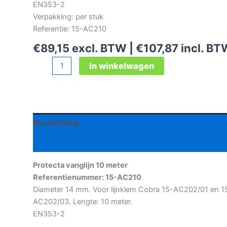
EN353-2
Verpakking: per stuk
Referentie: 15-AC210
€
89,15
excl. BTW |
€
107,87
incl. BT
Protecta
In winkelwagen
vanglijn
10
meter
aantal
Beschrijving
Aanvullende informatie
Protecta vanglijn 10 meter
Referentienummer: 15-AC210
Diameter 14 mm. Voor lijnklem Cobra 15-AC202/01 en 1
AC202/03. Lengte: 10 meter.
EN353-2