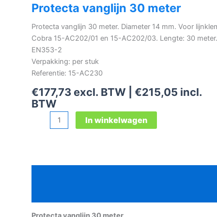
Protecta vanglijn 30 meter
Protecta vanglijn 30 meter. Diameter 14 mm. Voor lijnkle
Cobra 15-AC202/01 en 15-AC202/03. Lengte: 30 meter
EN353-2
Verpakking: per stuk
Referentie: 15-AC230
€
177,73
excl. BTW |
€
215,05
incl.
BTW
Protecta
In winkelwagen
vanglijn
30
meter
aantal
Beschrijving
Aanvullende informatie
Protecta vanglijn 30 meter