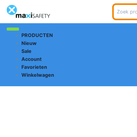
Ga
Zoeken
naar
naar:
de
inhoud
PRODUCTEN
Nieuw
Sale
Account
Favorieten
Winkelwagen