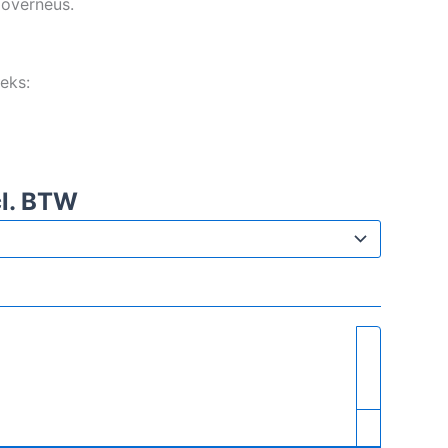
 overneus.
eks:
l. BTW