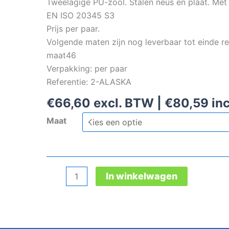
Tweelagige PU-zool. Stalen neus en plaat. Met
EN ISO 20345 S3
Prijs per paar.
Volgende maten zijn nog leverbaar tot einde re
maat46
Verpakking: per paar
Referentie: 2-ALASKA
€
66,60
excl. BTW |
€
80,59
inc
Maat
Safety
In winkelwagen
Jogger
Alaska
winterlaars
aantal