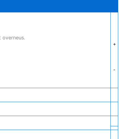
t overneus.
+
-