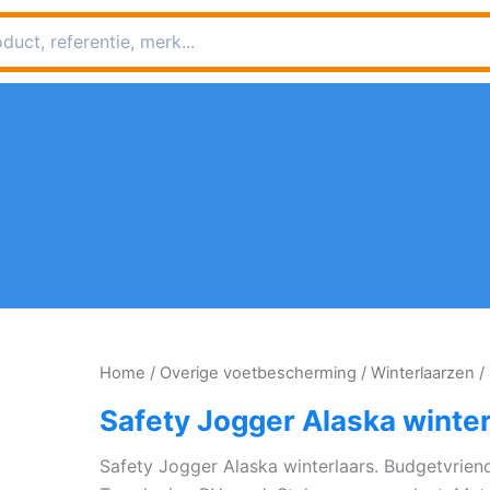
Home
/
Overige voetbescherming
/
Winterlaarzen
/ 
Safety Jogger Alaska winter
Safety Jogger Alaska winterlaars. Budgetvriend