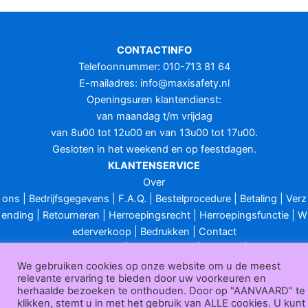
CONTACTINFO
Telefoonnummer: 010-713 81 64
E-mailadres:
info@maxisafety.nl
Openingsuren klantendienst:
van maandag t/m vrijdag
van 8u00 tot 12u00 en van 13u00 tot 17u00.
Gesloten in het weekend en op feestdagen.
KLANTENSERVICE
Over
ons
|
Bedrijfsgegevens
|
F.A.Q.
|
Bestelprocedure
|
Betaling
|
Verz
ending
|
Retourneren
|
Herroepingsrecht
|
Herroepingsfunctie
|
W
ederverkoop
|
Bedrukken
|
Contact
Algemene voorwaarden
|
Privacy policy
|
Sitemap
|
Disclaimer
Maxisafety.nl © 2026
We gebruiken cookies op onze website om u de meest
relevante ervaring te bieden door uw voorkeuren en
herhaalde bezoeken te onthouden. Door op "AANVAARD" te
klikken, stemt u in met het gebruik van ALLE cookies. U kunt