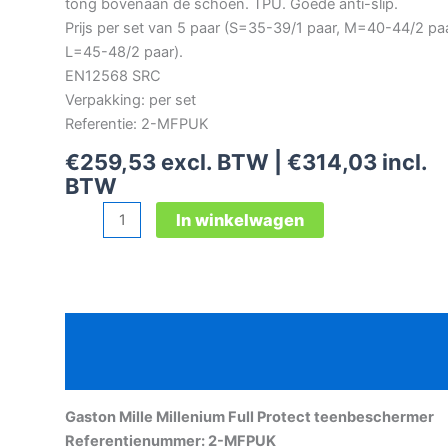
tong bovenaan de schoen. TPU. Goede anti-slip.
Prijs per set van 5 paar (S=35-39/1 paar, M=40-44/2 paa
L=45-48/2 paar).
EN12568 SRC
Verpakking: per set
Referentie: 2-MFPUK
€
259,53
excl. BTW |
€
314,03
incl.
BTW
Gaston
In winkelwagen
Mille
Millenium
Full
Protect
Beschrijving
teenbeschermer
aantal
Aanvullende informatie
Gaston Mille Millenium Full Protect teenbeschermer
Referentienummer: 2-MFPUK