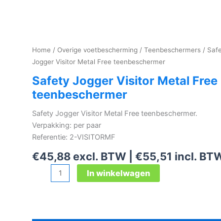
Home
/
Overige voetbescherming
/
Teenbeschermers
/ Saf
Jogger Visitor Metal Free teenbeschermer
Safety Jogger Visitor Metal Free
teenbeschermer
Safety Jogger Visitor Metal Free teenbeschermer.
Verpakking: per paar
Referentie: 2-VISITORMF
€
45,88
excl. BTW |
€
55,51
incl. BT
Safety
In winkelwagen
Jogger
Visitor
Metal
Free