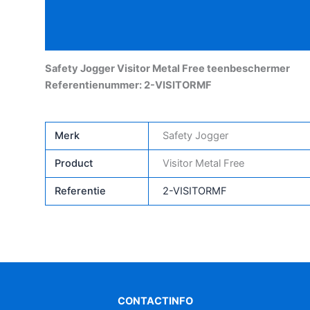
Beschrijving
teenbeschermer
aantal
Aanvullende informatie
Safety Jogger Visitor Metal Free teenbeschermer
Referentienummer: 2-VISITORMF
Merk
Safety Jogger
Product
Visitor Metal Free
Referentie
2-VISITORMF
CONTACTINFO