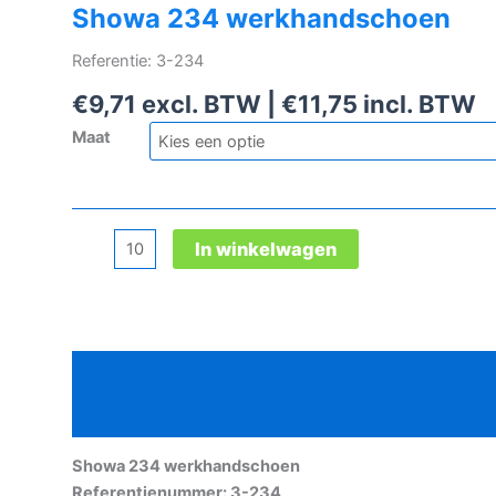
Showa 234 werkhandschoen
Referentie: 3-234
€
9,71
excl. BTW |
€
11,75
incl. BTW
Maat
Showa
In winkelwagen
234
werkhandschoen
aantal
Beschrijving
Aanvullende informatie
Showa 234 werkhandschoen
Referentienummer: 3-234