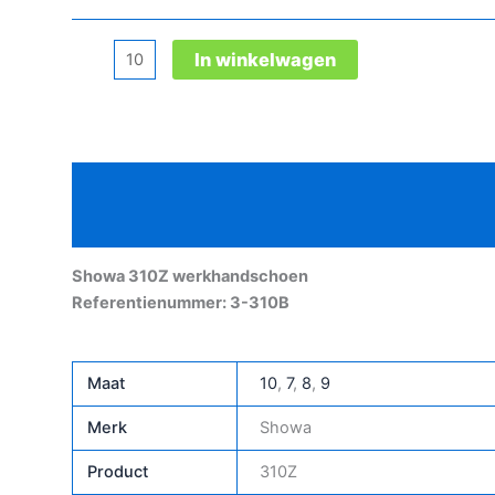
Showa
In winkelwagen
310Z
werkhandschoen
aantal
Beschrijving
Aanvullende informatie
Showa 310Z werkhandschoen
Referentienummer: 3-310B
Maat
10
,
7
,
8
,
9
Merk
Showa
Product
310Z