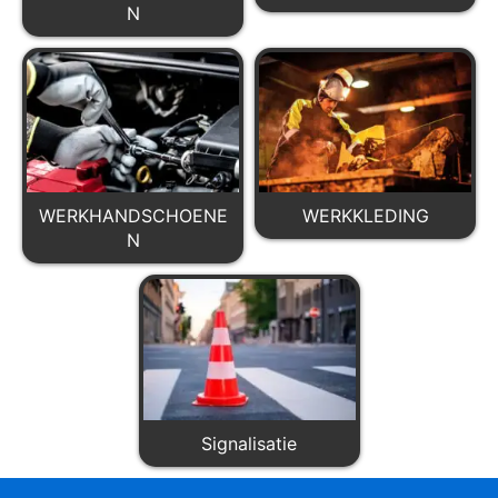
N
WERKHANDSCHOENE
WERKKLEDING
N
Signalisatie