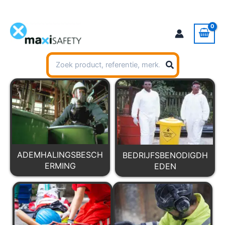
Ga
naar
de
inhoud
Zoeken
naar:
ADEMHALINGSBESCH
BEDRIJFSBENODIGDH
ERMING
EDEN