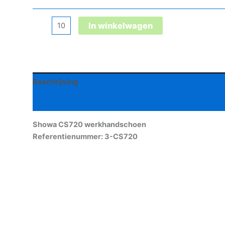
Showa
In winkelwagen
CS720
werkhandschoen
aantal
Beschrijving
Aanvullende informatie
Showa CS720 werkhandschoen
Referentienummer: 3-CS720