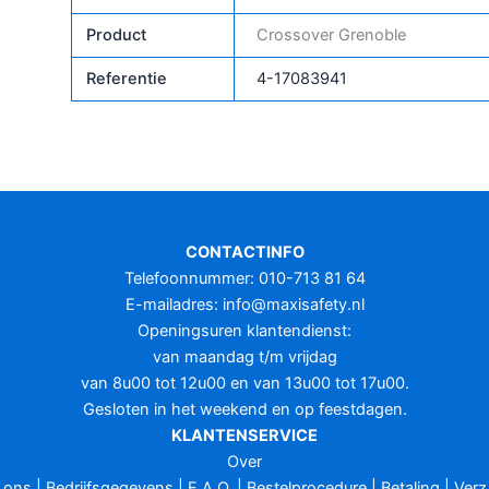
Product
Crossover Grenoble
Referentie
4-17083941
CONTACTINFO
Telefoonnummer: 010-713 81 64
E-mailadres:
info@maxisafety.nl
Openingsuren klantendienst:
van maandag t/m vrijdag
van 8u00 tot 12u00 en van 13u00 tot 17u00.
Gesloten in het weekend en op feestdagen.
KLANTENSERVICE
Over
ons
|
Bedrijfsgegevens
|
F.A.Q.
|
Bestelprocedure
|
Betaling
|
Verz