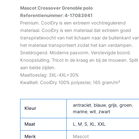
Mascot Crossover Grenoble polo
Referentienummer: 4-17083941
Premium. CoolDry is een extreem vochtregulerend
materiaal. CoolDry is een materiaal dat extreem goed
transpiratievocht van het lichaam naar de buitenkant va
het materiaal transporteert zodat het kan verdampen.
Sneldrogend. Moderne pasvorm. Verstevigde boord.
Knoopsluiting. Tricot in de kraag en bij de mouwen. Split
aan beide zijden.
Maattoeslag: 3XL-4XL+30%
Kwaliteit: CoolDry 100% polyester, 165 gram/m²
antraciet
,
blauw
,
grijs
,
groen
,
Kleur
marine
,
wit
,
zwart
Maat
L
,
M
,
S
,
XL
,
XXL
Merk
Mascot