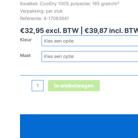
Kwaliteit: CoolDry 100% polyester, 165 gram/m²
Verpakking: per stuk
Referentie: 4-17083941
€
32,95
excl. BTW |
€
39,87
incl. BT
Kleur
Maat
Mascot
In winkelwagen
Crossover
Grenoble
polo
aantal
Beschrijving
Aanvullende informatie