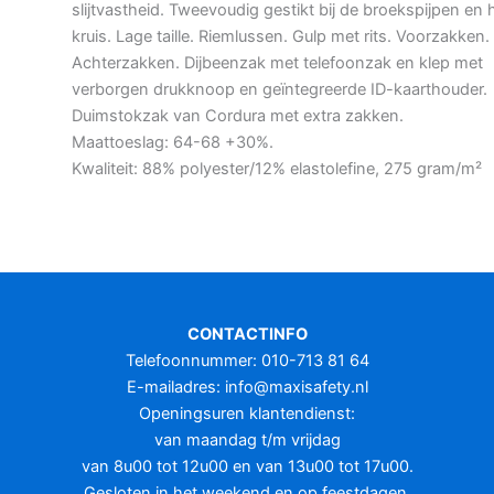
slijtvastheid. Tweevoudig gestikt bij de broekspijpen en 
kruis. Lage taille. Riemlussen. Gulp met rits. Voorzakken.
Achterzakken. Dijbeenzak met telefoonzak en klep met
verborgen drukknoop en geïntegreerde ID-kaarthouder.
Duimstokzak van Cordura met extra zakken.
Maattoeslag: 64-68 +30%.
Kwaliteit: 88% polyester/12% elastolefine, 275 gram/m²
CONTACTINFO
Telefoonnummer: 010-713 81 64
E-mailadres:
info@maxisafety.nl
Openingsuren klantendienst:
van maandag t/m vrijdag
van 8u00 tot 12u00 en van 13u00 tot 17u00.
Gesloten in het weekend en op feestdagen.