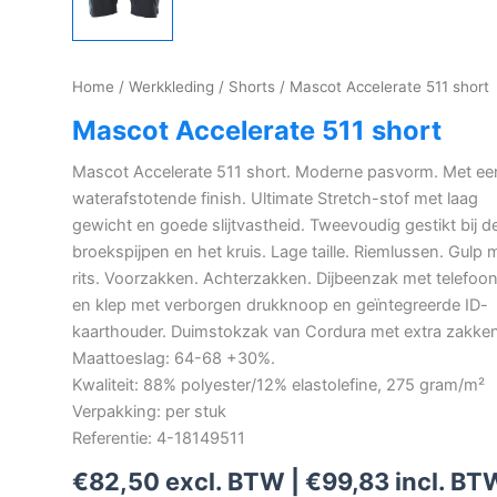
Home
/
Werkkleding
/
Shorts
/ Mascot Accelerate 511 short
Mascot Accelerate 511 short
Mascot Accelerate 511 short. Moderne pasvorm. Met ee
waterafstotende finish. Ultimate Stretch-stof met laag
gewicht en goede slijtvastheid. Tweevoudig gestikt bij d
broekspijpen en het kruis. Lage taille. Riemlussen. Gulp 
rits. Voorzakken. Achterzakken. Dijbeenzak met telefoo
en klep met verborgen drukknoop en geïntegreerde ID-
kaarthouder. Duimstokzak van Cordura met extra zakken
Maattoeslag: 64-68 +30%.
Kwaliteit: 88% polyester/12% elastolefine, 275 gram/m²
Verpakking: per stuk
Referentie: 4-18149511
€
82,50
excl. BTW |
€
99,83
incl. BT