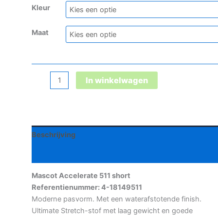
Kleur
Maat
Mascot
In winkelwagen
Accelerate
511
short
aantal
Beschrijving
Aanvullende informatie
Mascot Accelerate 511 short
Referentienummer: 4-18149511
Moderne pasvorm. Met een waterafstotende finish.
Ultimate Stretch-stof met laag gewicht en goede