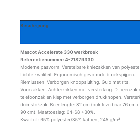
330
werkbroek
aantal
Beschrijving
Aanvullende informatie
Mascot Accelerate 330 werkbroek
Referentienummer: 4-21879330
Moderne pasvorm. Verstelbare kniezakken van polyester
Lichte kwaliteit. Ergonomisch gevormde broekspijpen.
Riemlussen. Verborgen knoopsluiting. Gulp met rits.
Voorzakken. Achterzakken met versterking. Dijbeenzak
telefoonzak en klep met verborgen drukknopen. Verster
duimstokzak. Beenlengte: 82 cm (ook leverbaar 76 cm e
90 cm). Maattoeslag: 64-68 +30%.
Kwaliteit: 65% polyester/35% katoen, 245 g/m²