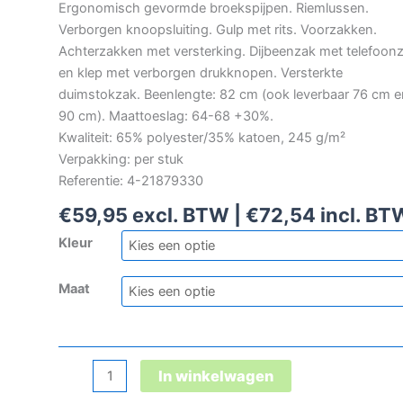
Ergonomisch gevormde broekspijpen. Riemlussen.
Verborgen knoopsluiting. Gulp met rits. Voorzakken.
Achterzakken met versterking. Dijbeenzak met telefoon
en klep met verborgen drukknopen. Versterkte
duimstokzak. Beenlengte: 82 cm (ook leverbaar 76 cm e
90 cm). Maattoeslag: 64-68 +30%.
Kwaliteit: 65% polyester/35% katoen, 245 g/m²
Verpakking: per stuk
Referentie: 4-21879330
€
59,95
excl. BTW |
€
72,54
incl. BT
Kleur
Maat
Mascot
In winkelwagen
Accelerate