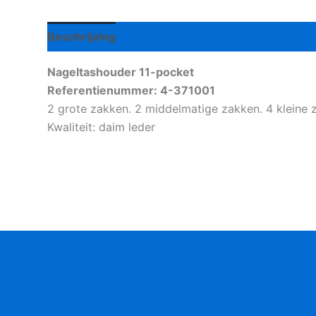
Beschrijving
Aanvullende informatie
Nageltashouder 11-pocket
Referentienummer: 4-371001
2 grote zakken. 2 middelmatige zakken. 4 kleine z
Kwaliteit: daim leder