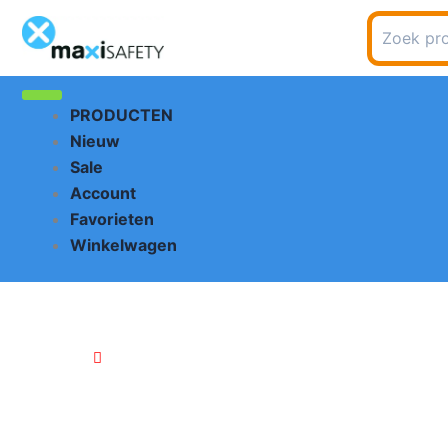
Ga
Zoeken
naar
naar:
de
inhoud
PRODUCTEN
Nieuw
Sale
Account
Favorieten
Winkelwagen