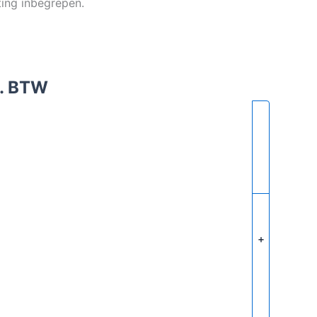
ting inbegrepen.
l. BTW
+