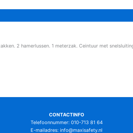
akken. 2 hamerlussen. 1 meterzak. Ceintuur met snelsluitin
CONTACTINFO
Telefoonnummer: 010-713 81 64
E-mailadres:
info@maxisafety.nl