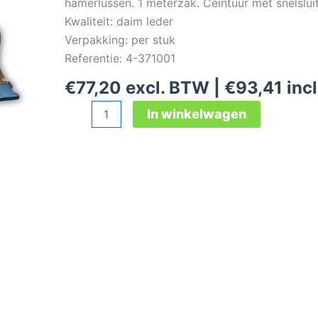
hamerlussen. 1 meterzak. Ceintuur met snelslui
Kwaliteit: daim leder
Verpakking: per stuk
Referentie: 4-371001
€
77,20
excl. BTW |
€
93,41
inc
Nageltashouder
In winkelwagen
11-
pocket
aantal