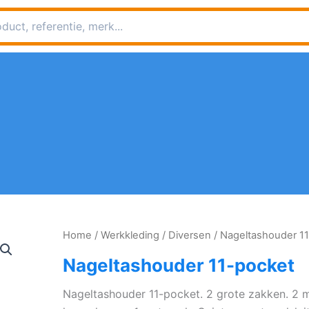
Home
/
Werkkleding
/
Diversen
/ Nageltashouder 1
Nageltashouder 11-pocket
Nageltashouder 11-pocket. 2 grote zakken. 2 m