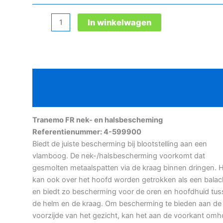
Tranemo
In winkelwagen
FR
nek-
en
halsbescheming
Beschrijving
aantal
Aanvullende informatie
Tranemo FR nek- en halsbescheming
Referentienummer: 4-599900
Biedt de juiste bescherming bij blootstelling aan een
vlamboog. De nek-/halsbescherming voorkomt dat
gesmolten metaalspatten via de kraag binnen dringen. 
kan ook over het hoofd worden getrokken als een balac
en biedt zo bescherming voor de oren en hoofdhuid tu
de helm en de kraag. Om bescherming te bieden aan de
voorzijde van het gezicht, kan het aan de voorkant om