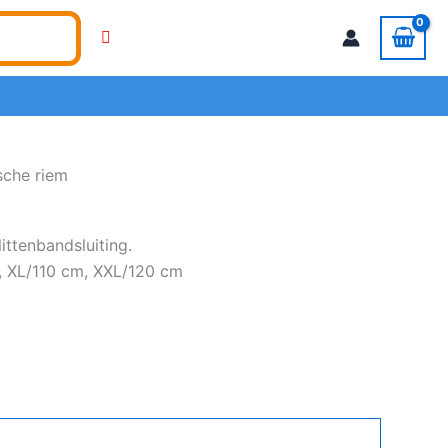
sche riem
ittenbandsluiting.
, XL/110 cm, XXL/120 cm