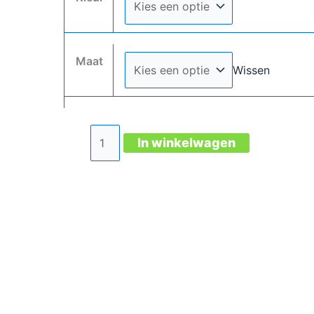
Maat
Wissen
Tranemo
In winkelwagen
elastische
riem
aantal