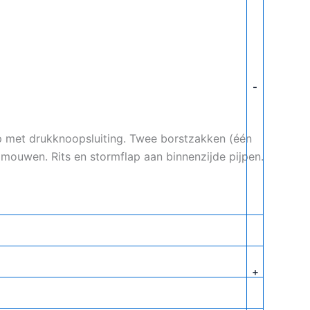
-
ap met drukknoopsluiting. Twee borstzakken (één
ouwen. Rits en stormflap aan binnenzijde pijpen.
+