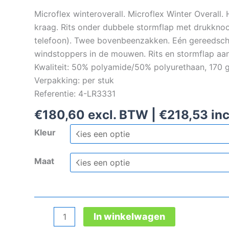
Microflex winteroverall. Microflex Winter Overall
kraag. Rits onder dubbele stormflap met drukknoo
telefoon). Twee bovenbeenzakken. Eén gereedsch
windstoppers in de mouwen. Rits en stormflap aan
Kwaliteit: 50% polyamide/50% polyurethaan, 170 g
Verpakking: per stuk
Referentie: 4-LR3331
€
180,60
excl. BTW |
€
218,53
inc
Kleur
Maat
Microflex
In winkelwagen
winteroverall