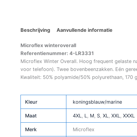
aantal
Beschrijving
Aanvullende informatie
Microflex winteroverall
Referentienummer: 4-LR3331
Microflex Winter Overall. Hoog frequent gelaste 
voor telefoon). Twee bovenbeenzakken. Eén geree
Kwaliteit: 50% polyamide/50% polyurethaan, 170 g
Kleur
koningsblauw/marine
Maat
4XL
,
L
,
M
,
S
,
XL
,
XXL
,
XXXL
Merk
Microflex