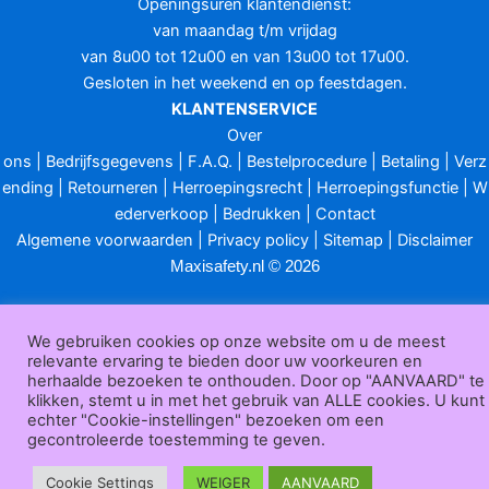
Openingsuren klantendienst:
van maandag t/m vrijdag
van 8u00 tot 12u00 en van 13u00 tot 17u00.
Gesloten in het weekend en op feestdagen.
KLANTENSERVICE
Over
ons
|
Bedrijfsgegevens
|
F.A.Q.
|
Bestelprocedure
|
Betaling
|
Verz
ending
|
Retourneren
|
Herroepingsrecht
|
Herroepingsfunctie
|
W
ederverkoop
|
Bedrukken
|
Contact
Algemene voorwaarden
|
Privacy policy
|
Sitemap
|
Disclaimer
Maxisafety.nl © 2026
We gebruiken cookies op onze website om u de meest
relevante ervaring te bieden door uw voorkeuren en
herhaalde bezoeken te onthouden. Door op "AANVAARD" te
klikken, stemt u in met het gebruik van ALLE cookies. U kunt
echter "Cookie-instellingen" bezoeken om een
gecontroleerde toestemming te geven.
Cookie Settings
WEIGER
AANVAARD