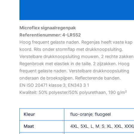
Beschrijving
Aanvullende informatie
Microflex signaalregenpak
Referentienummer: 4-LR552
Hoog frequent gelaste naden. Regenjas heeft vaste kap
koord. Rits onder stormflap met drukknoopsluiting.
Verstelbare drukknoopsluiting mouwen. 2 rechte zakken
Regenbroek met elastiek in de taille. 2 zijzakken. Hoog
frequent gelaste naden. Verstelbare drukknoopsluiting
onderaan de broekspijpen. Reflecterende banden.
EN ISO 20471 klasse 3, EN343 3 1
Kwaliteit: 50% polyester/50% polyurethaan, 190 g/m²
Kleur
fluo-oranje
,
fluogeel
Maat
4XL
,
5XL
,
L
,
M
,
S
,
XL
,
XXL
,
XXX