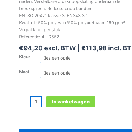
naden. Verstelbare drukknoopsluiting onderaan de
broekspijpen. Reflecterende banden.
EN ISO 20471 klasse 3, EN343 3 1
Kwaliteit: 50% polyester/50% polyurethaan, 190 g/m²
Verpakking: per stuk
Referentie: 4-LR552
€
94,20
excl. BTW |
€
113,98
incl. B
Kleur
Maat
Microflex
In winkelwagen
signalisatieregenpak
aantal