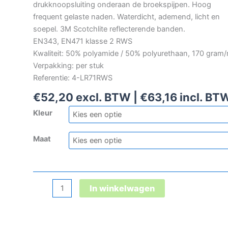
drukknoopsluiting onderaan de broekspijpen. Hoog
frequent gelaste naden. Waterdicht, ademend, licht en
soepel. 3M Scotchlite reflecterende banden.
EN343, EN471 klasse 2 RWS
Kwaliteit: 50% polyamide / 50% polyurethaan, 170 gram
Verpakking: per stuk
Referentie: 4-LR71RWS
€
52,20
excl. BTW |
€
63,16
incl. BT
Kleur
Maat
Microflex
In winkelwagen
RWS
signalisatieregenbroek
aantal