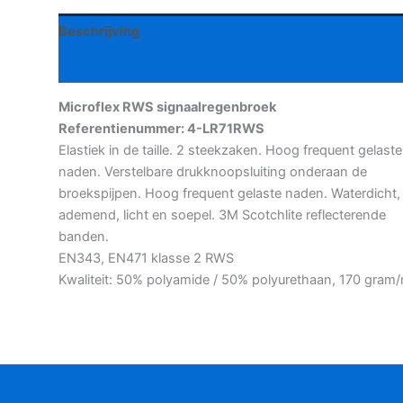
Beschrijving
Aanvullende informatie
Microflex RWS signaalregenbroek
Referentienummer: 4-LR71RWS
Elastiek in de taille. 2 steekzaken. Hoog frequent gelaste
naden. Verstelbare drukknoopsluiting onderaan de
broekspijpen. Hoog frequent gelaste naden. Waterdicht,
ademend, licht en soepel. 3M Scotchlite reflecterende
banden.
EN343, EN471 klasse 2 RWS
Kwaliteit: 50% polyamide / 50% polyurethaan, 170 gram