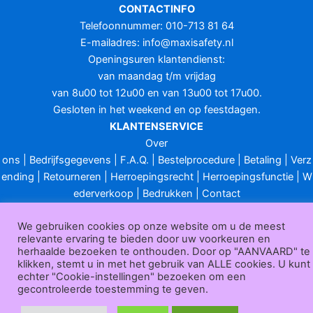
CONTACTINFO
Telefoonnummer: 010-713 81 64
E-mailadres:
info@maxisafety.nl
Openingsuren klantendienst:
van maandag t/m vrijdag
van 8u00 tot 12u00 en van 13u00 tot 17u00.
Gesloten in het weekend en op feestdagen.
KLANTENSERVICE
Over
ons
|
Bedrijfsgegevens
|
F.A.Q.
|
Bestelprocedure
|
Betaling
|
Verz
ending
|
Retourneren
|
Herroepingsrecht
|
Herroepingsfunctie
|
W
ederverkoop
|
Bedrukken
|
Contact
Algemene voorwaarden
|
Privacy policy
|
Sitemap
|
Disclaimer
We gebruiken cookies op onze website om u de meest
Maxisafety.nl © 2026
relevante ervaring te bieden door uw voorkeuren en
herhaalde bezoeken te onthouden. Door op "AANVAARD" te
klikken, stemt u in met het gebruik van ALLE cookies. U kunt
echter "Cookie-instellingen" bezoeken om een
gecontroleerde toestemming te geven.