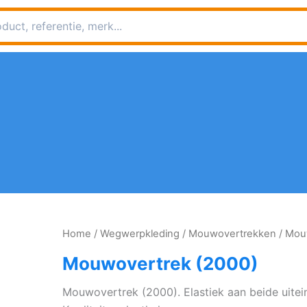
Home
/
Wegwerpkleding
/
Mouwovertrekken
/ Mou
Mouwovertrek (2000)
Mouwovertrek (2000). Elastiek aan beide uitei