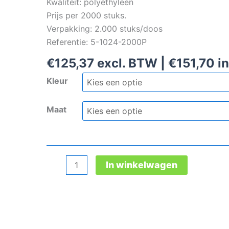
Kwaliteit: polyethyleen
Prijs per 2000 stuks.
Verpakking: 2.000 stuks/doos
Referentie: 5-1024-2000P
€
125,37
excl. BTW |
€
151,70
in
Kleur
Maat
Mouwovertrek
In winkelwagen
(2000)
aantal