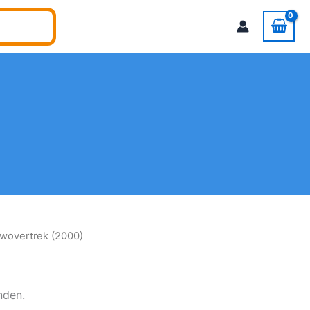
wovertrek (2000)
nden.