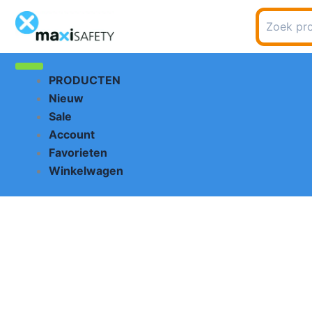
Ga
Zoeken
naar
naar:
de
inhoud
PRODUCTEN
Nieuw
Sale
Account
Favorieten
Winkelwagen