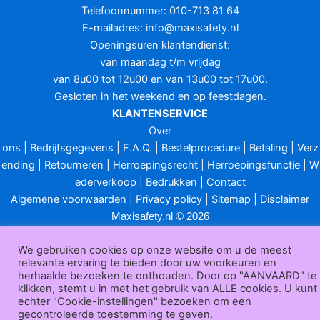
Telefoonnummer: 010-713 81 64
E-mailadres:
info@maxisafety.nl
Openingsuren klantendienst:
van maandag t/m vrijdag
van 8u00 tot 12u00 en van 13u00 tot 17u00.
Gesloten in het weekend en op feestdagen.
KLANTENSERVICE
Over
ons
|
Bedrijfsgegevens
|
F.A.Q.
|
Bestelprocedure
|
Betaling
|
Verz
ending
|
Retourneren
|
Herroepingsrecht
|
Herroepingsfunctie
|
W
ederverkoop
|
Bedrukken
|
Contact
Algemene voorwaarden
|
Privacy policy
|
Sitemap
|
Disclaimer
Maxisafety.nl © 2026
We gebruiken cookies op onze website om u de meest
relevante ervaring te bieden door uw voorkeuren en
herhaalde bezoeken te onthouden. Door op "AANVAARD" te
klikken, stemt u in met het gebruik van ALLE cookies. U kunt
echter "Cookie-instellingen" bezoeken om een
gecontroleerde toestemming te geven.