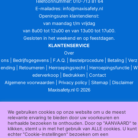
Telefoonnummer: 010-713 81 64
E-mailadres:
info@maxisafety.nl
Openingsuren klantendienst:
van maandag t/m vrijdag
van 8u00 tot 12u00 en van 13u00 tot 17u00.
Gesloten in het weekend en op feestdagen.
KLANTENSERVICE
Over
ons
|
Bedrijfsgegevens
|
F.A.Q.
|
Bestelprocedure
|
Betaling
|
Verz
ending
|
Retourneren
|
Herroepingsrecht
|
Herroepingsfunctie
|
W
ederverkoop
|
Bedrukken
|
Contact
Algemene voorwaarden
|
Privacy policy
|
Sitemap
|
Disclaimer
Maxisafety.nl © 2026
We gebruiken cookies op onze website om u de meest
relevante ervaring te bieden door uw voorkeuren en
herhaalde bezoeken te onthouden. Door op "AANVAARD" te
klikken, stemt u in met het gebruik van ALLE cookies. U kunt
echter "Cookie-instellingen" bezoeken om een