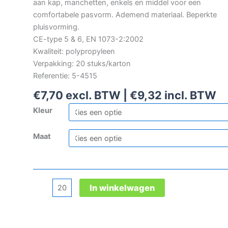
aan kap, manchetten, enkels en middel voor een
comfortabele pasvorm. Ademend materiaal. Beperkte
pluisvorming.
CE-type 5 & 6, EN 1073-2:2002
Kwaliteit: polypropyleen
Verpakking: 20 stuks/karton
Referentie: 5-4515
€
7,70
excl. BTW |
€
9,32
incl. BTW
Kleur
Maat
3M
In winkelwagen
4515
wegwerpoverall
aantal