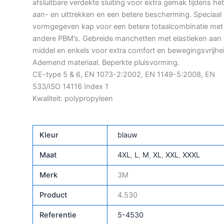
afsluitbare verdekte sluiting voor extra gemak tijdens het
aan- en uittrekken en een betere bescherming. Speciaal
vormgegeven kap voor een betere totaalcombinatie met
andere PBM’s. Gebreide manchetten met elastieken aan
middel en enkels voor extra comfort en bewegingsvrijhe
Ademend materiaal. Beperkte pluisvorming.
CE-type 5 & 6, EN 1073-2:2002, EN 1149-5:2008, EN
533/ISO 14116 Index 1
Kwaliteit: polypropyleen
Kleur
blauw
Maat
4XL
,
L
,
M
,
XL
,
XXL
,
XXXL
Merk
3M
Product
4.530
Referentie
5-4530