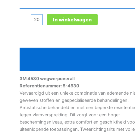
3M
In winkelwagen
4530
wegwerpoverall
aantal
Beschrijving
Aanvullende informatie
3M 4530 wegwerpoverall
Referentienummer: 5-4530
Vervaardigd uit een unieke combinatie van ademende ni
geweven stoffen en gespecialiseerde behandelingen.
Antistatische behandeld en met een beperkte resistentie
tegen vlamverspreiding. Dit zorgt voor een hoger
beschermingsniveau, extra comfort en geschiktheid voo
uiteenlopende toepassingen. Tweerichtingsrits met volle