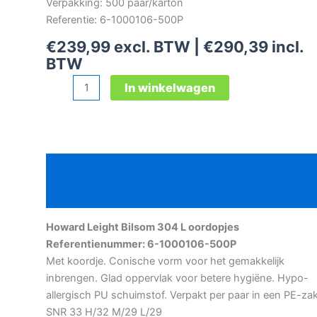
Verpakking: 500 paar/karton
Referentie: 6-1000106-500P
€
239,99
excl. BTW |
€
290,39
incl.
BTW
Howard
In winkelwagen
Leight
Bilsom
304
L
Beschrijving
oordopjes
aantal
Aanvullende informatie
Howard Leight Bilsom 304 L oordopjes
Referentienummer: 6-1000106-500P
Met koordje. Conische vorm voor het gemakkelijk
inbrengen. Glad oppervlak voor betere hygiëne. Hypo-
allergisch PU schuimstof. Verpakt per paar in een PE-zak
SNR 33 H/32 M/29 L/29