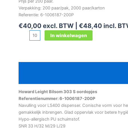
Prijs per 200 paar.
Verpakking: 200 paar/pak, 2000 paar/karton
Referentie: 6-1006187-200P
€
40,00
excl. BTW |
€
48,40
incl. B
Howard
In winkelwagen
Leight
Bilsom
303
S
Beschrijving
oordopjes
aantal
Aanvullende informatie
Howard Leight Bilsom 303 S oordopjes
Referentienummer: 6-1006187-200P
Navulling voor LS400 dispenser. Conische vorm voor he
gemakkelijk inbrengen. Glad oppervlak voor betere hygi
Hypo-allergisch PU schuimstof.
SNR 33 H/32 M/29 L/29