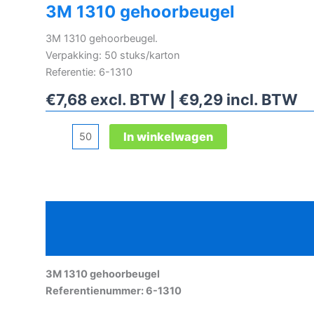
3M 1310 gehoorbeugel
3M 1310 gehoorbeugel.
Verpakking: 50 stuks/karton
Referentie: 6-1310
€
7,68
excl. BTW |
€
9,29
incl. BTW
3M
In winkelwagen
1310
gehoorbeugel
aantal
Beschrijving
Aanvullende informatie
3M 1310 gehoorbeugel
Referentienummer: 6-1310