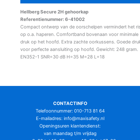
Hellberg Secure 2H gehoorkap
Referentienummer: 6-41002
Compact ontwerp van de oorschelpen vermindert het ri
op o.a. haperen. Comfortband bovenaan voor minimale
druk op het hoofd. Extra zachte oorkussens. Goede dru
voor perfecte aansluiting op hoofd. Gewicht: 248 gram.
EN352-1 SNR=30 dB H=35 M=28 L=18
CONTACTINFO
Telefoonnummer: 010-713 81 64
E-mailadres:
info@maxisafety.nl
Openingsuren klantendienst:
van maandag t/m vrijdag