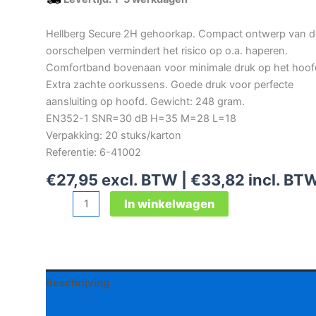
Hellberg Secure 2H gehoorkap. Compact ontwerp van d
oorschelpen vermindert het risico op o.a. haperen.
Comfortband bovenaan voor minimale druk op het hoof
Extra zachte oorkussens. Goede druk voor perfecte
aansluiting op hoofd. Gewicht: 248 gram.
EN352-1 SNR=30 dB H=35 M=28 L=18
Verpakking: 20 stuks/karton
Referentie: 6-41002
€
27,95
excl. BTW |
€
33,82
incl. BT
Hellberg
In winkelwagen
Secure
2H
gehoorkap
aantal
Beschrijving
Aanvullende informatie