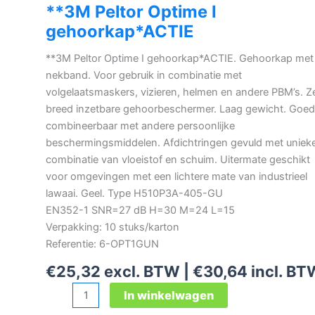
**3M Peltor Optime I
gehoorkap*ACTIE
**3M Peltor Optime I gehoorkap*ACTIE. Gehoorkap met
nekband. Voor gebruik in combinatie met
volgelaatsmaskers, vizieren, helmen en andere PBM’s. Z
breed inzetbare gehoorbeschermer. Laag gewicht. Goed
combineerbaar met andere persoonlijke
beschermingsmiddelen. Afdichtringen gevuld met uniek
combinatie van vloeistof en schuim. Uitermate geschikt
voor omgevingen met een lichtere mate van industrieel
lawaai. Geel. Type H510P3A-405-GU
EN352-1 SNR=27 dB H=30 M=24 L=15
Verpakking: 10 stuks/karton
Referentie: 6-OPT1GUN
€
25,32
excl. BTW |
€
30,64
incl. BT
**3M
In winkelwagen
Peltor