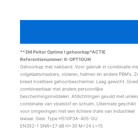
Optime
I
gehoorkap*ACTIE
Beschrijving
aantal
Aanvullende informatie
**3M Peltor Optime I gehoorkap*ACTIE
Referentienummer: 6-OPT1GUN
Gehoorkap met nekband. Voor gebruik in combinatie me
volgelaatsmaskers, vizieren, helmen en andere PBM’s. Z
breed inzetbare gehoorbeschermer. Laag gewicht. Goed
combineerbaar met andere persoonlijke
beschermingsmiddelen. Afdichtringen gevuld met uniek
combinatie van vloeistof en schuim. Uitermate geschikt
voor omgevingen met een lichtere mate van industrieel
lawaai. Geel. Type H510P3A-405-GU
EN352-1 SNR=27 dB H=30 M=24 L=15