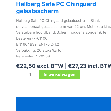
Hellberg Safe PC Chinguard
gelaatsscherm
Hellberg Safe PC Chinguard gelaatsscherm. Blank
polycarbonaat gelaatsscherm van 22 cm. Met extra kins
Verstelbare hoofdband. Schermhouder afzonderlijk te
bestellen (7-61100).
EN166 1B39, EN170 2-1,2
Verpakking: 20 stuks/karton
Referentie: 7-20939
€
22,50
excl. BTW |
€
27,23
incl. BT
Hellberg
In winkelwagen
Safe
PC
Chinguard
gelaatsscherm
Beschrijving
aantal