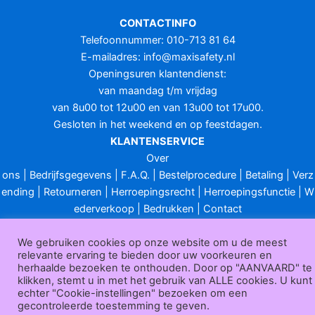
CONTACTINFO
Telefoonnummer: 010-713 81 64
E-mailadres:
info@maxisafety.nl
Openingsuren klantendienst:
van maandag t/m vrijdag
van 8u00 tot 12u00 en van 13u00 tot 17u00.
Gesloten in het weekend en op feestdagen.
KLANTENSERVICE
Over
ons
|
Bedrijfsgegevens
|
F.A.Q.
|
Bestelprocedure
|
Betaling
|
Verz
ending
|
Retourneren
|
Herroepingsrecht
|
Herroepingsfunctie
|
W
ederverkoop
|
Bedrukken
|
Contact
Algemene voorwaarden
|
Privacy policy
|
Sitemap
|
Disclaimer
We gebruiken cookies op onze website om u de meest
Maxisafety.nl © 2026
relevante ervaring te bieden door uw voorkeuren en
herhaalde bezoeken te onthouden. Door op "AANVAARD" te
klikken, stemt u in met het gebruik van ALLE cookies. U kunt
echter "Cookie-instellingen" bezoeken om een
gecontroleerde toestemming te geven.