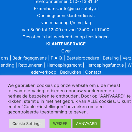
Telefoonnummer: 010-713 81 64
E-mailadres:
info@maxisafety.nl
Openingsuren klantendienst:
van maandag t/m vrijdag
van 8u00 tot 12u00 en van 13u00 tot 17u00.
Gesloten in het weekend en op feestdagen.
KLANTENSERVICE
Over
ons
|
Bedrijfsgegevens
|
F.A.Q.
|
Bestelprocedure
|
Betaling
|
Verz
ending
|
Retourneren
|
Herroepingsrecht
|
Herroepingsfunctie
|
W
ederverkoop
|
Bedrukken
|
Contact
Algemene voorwaarden
|
Privacy policy
|
Sitemap
|
Disclaimer
We gebruiken cookies op onze website om u de meest
Maxisafety.nl © 2026
relevante ervaring te bieden door uw voorkeuren en
herhaalde bezoeken te onthouden. Door op "AANVAARD" te
klikken, stemt u in met het gebruik van ALLE cookies. U kunt
echter "Cookie-instellingen" bezoeken om een
gecontroleerde toestemming te geven.
Cookie Settings
WEIGER
AANVAARD