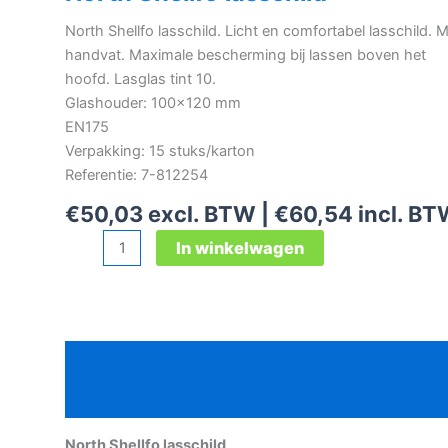
North Shellfo lasschild. Licht en comfortabel lasschild. 
handvat. Maximale bescherming bij lassen boven het
hoofd. Lasglas tint 10.
Glashouder: 100×120 mm
EN175
Verpakking: 15 stuks/karton
Referentie: 7-812254
€
50,03
excl. BTW |
€
60,54
incl. B
North
In winkelwagen
Shellfo
lasschild
aantal
Beschrijving
Aanvullende informatie
North Shellfo lasschild