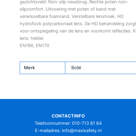
gezichtsveld. Non-slip neusbrug. Rechte poten non-
slipcomfort. Uitvoering met poten of band met
verwisselbare foamrand. Verstelbare lenshoek. HD
hydrofoob polycarbonaat lens. De HD behandeling zorg
voor ontspiegeling van de lens en voorkomt reflecties. K
lens: helder.
EN166, EN170
Merk
Bollé
CONTACTINFO
Telefoonnummer: 010-713 81 64
E-mailadres:
info@maxisafety.nl