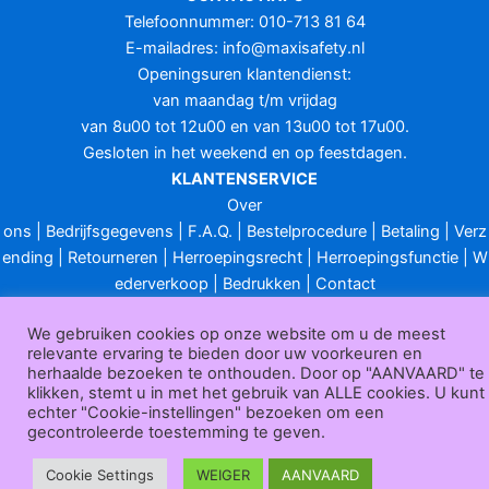
Telefoonnummer: 010-713 81 64
E-mailadres:
info@maxisafety.nl
Openingsuren klantendienst:
van maandag t/m vrijdag
van 8u00 tot 12u00 en van 13u00 tot 17u00.
Gesloten in het weekend en op feestdagen.
KLANTENSERVICE
Over
ons
|
Bedrijfsgegevens
|
F.A.Q.
|
Bestelprocedure
|
Betaling
|
Verz
ending
|
Retourneren
|
Herroepingsrecht
|
Herroepingsfunctie
|
W
ederverkoop
|
Bedrukken
|
Contact
Algemene voorwaarden
|
Privacy policy
|
Sitemap
|
Disclaimer
We gebruiken cookies op onze website om u de meest
Maxisafety.nl © 2026
relevante ervaring te bieden door uw voorkeuren en
herhaalde bezoeken te onthouden. Door op "AANVAARD" te
klikken, stemt u in met het gebruik van ALLE cookies. U kunt
echter "Cookie-instellingen" bezoeken om een
gecontroleerde toestemming te geven.
Cookie Settings
WEIGER
AANVAARD