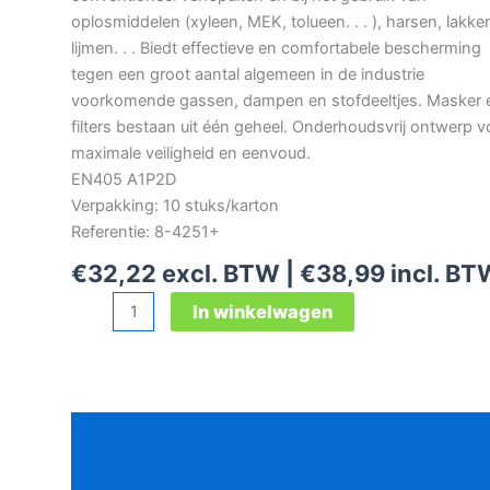
oplosmiddelen (xyleen, MEK, tolueen. . . ), harsen, lakke
lijmen. . . Biedt effectieve en comfortabele bescherming
tegen een groot aantal algemeen in de industrie
voorkomende gassen, dampen en stofdeeltjes. Masker 
filters bestaan uit één geheel. Onderhoudsvrij ontwerp v
maximale veiligheid en eenvoud.
EN405 A1P2D
Verpakking: 10 stuks/karton
Referentie: 8-4251+
€
32,22
excl. BTW |
€
38,99
incl. BT
3M
In winkelwagen
4251+
onderhoudsvrij
masker
aantal
Beschrijving
Aanvullende informatie