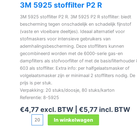
3M 5925 stoffilter P2 R
3M 5925 stoffilter P2 R. 3M 5925 P2 R stoffilter: biedt
bescherming tegen onschadelijk en schadelijk fijnstof
(vaste en vloeibare deeltjes). Ideaal alternatief voor
stofmaskers voor intensieve gebruikers van
ademhalingsbescherming. Deze stoffilters kunnen
gecombineerd worden met de 6000-serie gas-en
dampfilters als stofvoorfilter of met de basisfilterhouder
603 als stoffilter. Extra info: per halfgelaatsmasker of
volgelaatsmasker zijn er minimaal 2 stoffilters nodig. De
prijs is per stuk.
Verpakking: 20 stuks/doosje, 80 stuks/karton
Referentie: 8-5925
€
4,77
excl. BTW |
€
5,77
incl. BTW
3M
In winkelwagen
5925
stoffilter