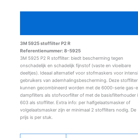
P2
R
Beschrijving
aantal
Aanvullende informatie
3M 5925 stoffilter P2 R
Referentienummer: 8-5925
3M 5925 P2 R stoffilter: biedt bescherming tegen
onschadelijk en schadelijk fijnstof (vaste en vloeibare
deeltjes). Ideaal alternatief voor stofmaskers voor intens
gebruikers van ademhalingsbescherming. Deze stoffilter
kunnen gecombineerd worden met de 6000-serie gas-
dampfilters als stofvoorfilter of met de basisfilterhouder
603 als stoffilter. Extra info: per halfgelaatsmasker of
volgelaatsmasker zijn er minimaal 2 stoffilters nodig. De
prijs is per stuk.