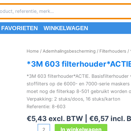
FAVORIETEN
WINKELWAGEN
Home
/
Ademhalingsbescherming
/
Filterhouders
/ 
*3M 603 filterhouder*ACTI
*3M 603 filterhouder*ACTIE. Basisfilterhouder 
stoffilters op de 6000- en 7000-serie maskers 
moet nog de filterkap 8-501 gebruikt worden om 
Verpakking: 2 stuks/doos, 16 stuks/karton
Referentie: 8-603
€
5,43
excl. BTW |
€
6,57
incl.
*3M
In winkelwagen