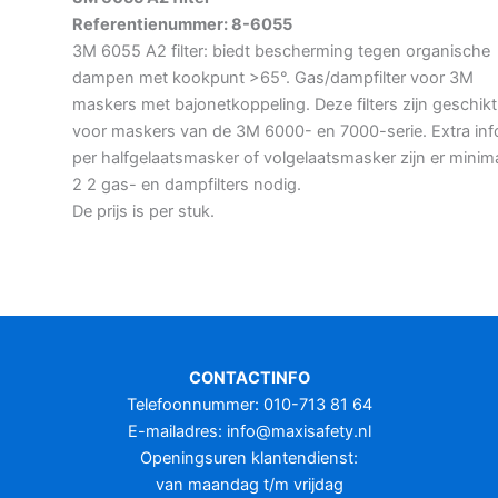
Referentienummer: 8-6055
3M 6055 A2 filter: biedt bescherming tegen organische
dampen met kookpunt >65°. Gas/dampfilter voor 3M
maskers met bajonetkoppeling. Deze filters zijn geschikt
voor maskers van de 3M 6000- en 7000-serie. Extra inf
per halfgelaatsmasker of volgelaatsmasker zijn er minim
2 2 gas- en dampfilters nodig.
De prijs is per stuk.
CONTACTINFO
Telefoonnummer: 010-713 81 64
E-mailadres:
info@maxisafety.nl
Openingsuren klantendienst:
van maandag t/m vrijdag