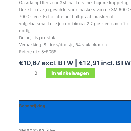
Gas/dampfilter voor 3M maskers met bajonetkoppeling.
Deze filters zijn geschikt voor maskers van de 3M 6000
7000-serie. Extra info: per halfgelaatsmasker of
volgelaatsmasker zijn er minimaal 2 2 gas- en dampfilte
nodig.
De prijs is per stuk.
Verpakking: 8 stuks/doosje, 64 stuks/karton
Referentie: 8-6055
€
10,67
excl. BTW |
€
12,91
incl. BTW
3M
In winkelwagen
6055
A2
filter
aantal
Beschrijving
Aanvullende informatie
3M 6055 A2 filter