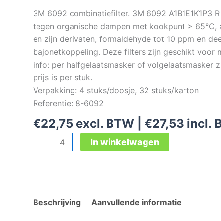
3M 6092 combinatiefilter. 3M 6092 A1B1E1K1P3 R 
tegen organische dampen met kookpunt > 65°C, 
en zijn derivaten, formaldehyde tot 10 ppm en de
bajonetkoppeling. Deze filters zijn geschikt voo
info: per halfgelaatsmasker of volgelaatsmasker z
prijs is per stuk.
Verpakking: 4 stuks/doosje, 32 stuks/karton
Referentie: 8-6092
€
22,75
excl. BTW |
€
27,53
incl.
3M
In winkelwagen
6092
combinatiefilter
aantal
Beschrijving
Aanvullende informatie