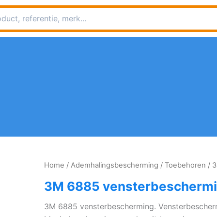
Home
/
Ademhalingsbescherming
/
Toebehoren
/ 
3M 6885 vensterbescherm
3M 6885 vensterbescherming. Vensterbescherm