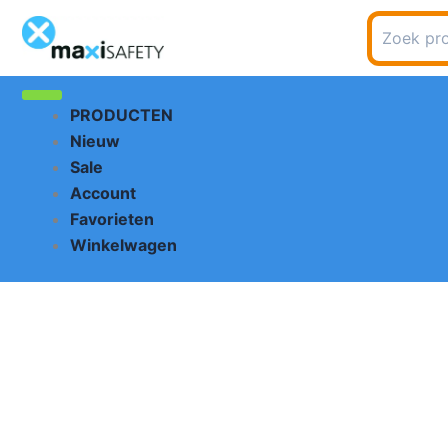
Ga
Zoeken
naar
naar:
de
inhoud
PRODUCTEN
Nieuw
Sale
Account
Favorieten
Winkelwagen