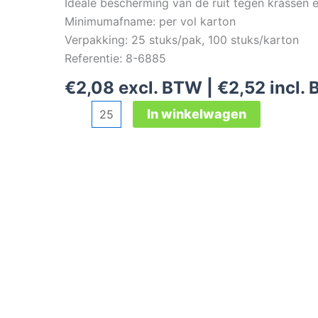
Ideale bescherming van de ruit tegen krassen en 
Minimumafname: per vol karton
Verpakking: 25 stuks/pak, 100 stuks/karton
Referentie: 8-6885
€
2,08
excl. BTW |
€
2,52
incl.
3M
In winkelwagen
6885
vensterbescherming
aantal