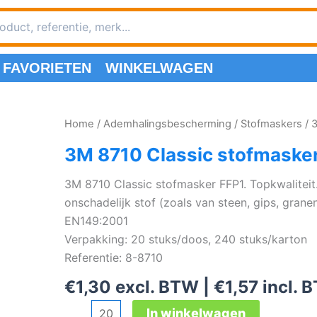
FAVORIETEN
WINKELWAGEN
Home
/
Ademhalingsbescherming
/
Stofmaskers
/ 
3M 8710 Classic stofmaske
3M 8710 Classic stofmasker FFP1. Topkwalitei
onschadelijk stof (zoals van steen, gips, grane
EN149:2001
Verpakking: 20 stuks/doos, 240 stuks/karton
Referentie: 8-8710
€
1,30
excl. BTW |
€
1,57
incl. 
3M
In winkelwagen