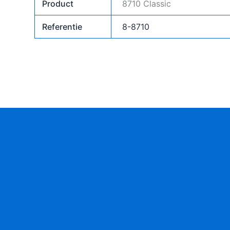
Product
8710 Classic
Referentie
8-8710