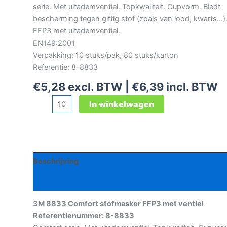
serie. Met uitademventiel. Topkwaliteit. Cupvorm. Biedt
bescherming tegen giftig stof (zoals van lood, kwarts…)
FFP3 met uitademventiel.
EN149:2001
Verpakking: 10 stuks/pak, 80 stuks/karton
Referentie: 8-8833
€
5,28
excl. BTW |
€
6,39
incl. BTW
3M
In winkelwagen
8833
Comfort
stofmasker
FFP3
Beschrijving
met
ventiel
Aanvullende informatie
aantal
3M 8833 Comfort stofmasker FFP3 met ventiel
Referentienummer: 8-8833