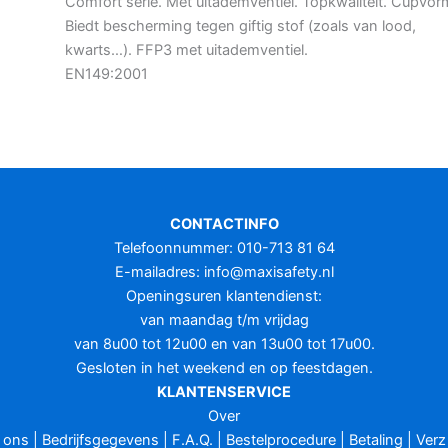
Comfort serie. Met uitademventiel. Topkwaliteit. Cupvor
Biedt bescherming tegen giftig stof (zoals van lood,
kwarts…). FFP3 met uitademventiel.
EN149:2001
CONTACTINFO
Telefoonnummer: 010-713 81 64
E-mailadres:
info@maxisafety.nl
Openingsuren klantendienst:
van maandag t/m vrijdag
van 8u00 tot 12u00 en van 13u00 tot 17u00.
Gesloten in het weekend en op feestdagen.
KLANTENSERVICE
Over
ons
|
Bedrijfsgegevens
|
F.A.Q.
|
Bestelprocedure
|
Betaling
|
Verz