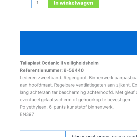
Taliaplast
In winkelwagen
Océanic
II
veiligheidshelm
aantal
Beschrijving
Aanvullende informatie
Taliaplast Océanic II veiligheidshelm
Referentienummer: 9-56440
Lederen zweetband. Regengoot. Binnenwerk aanpasbaa
aan hoofdmaat. Regelbare ventilatiegaten aan zijkant. Ex
lang achteraan ter bescherming achterhoofd. Met gleuf
eventueel gelaatsscherm of gehoorkap te bevestigen.
Polyethyleen. 6-punts kunststof binnenwerk.
EN397
blauw
,
geel
,
groen
,
oranje
,
rood