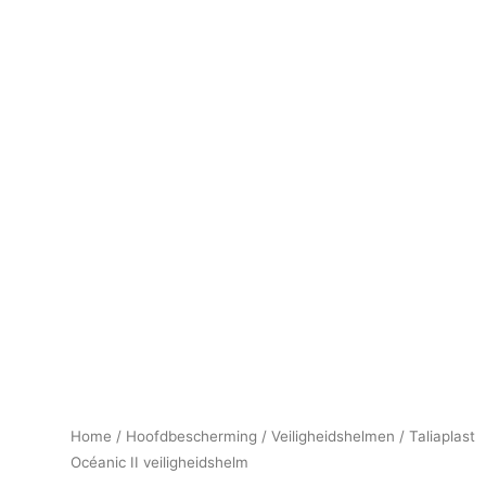
Home
/
Hoofdbescherming
/
Veiligheidshelmen
/ Taliaplast
Océanic II veiligheidshelm