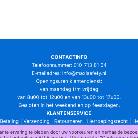
CONTACTINFO
Telefoonnummer: 010-713 81 64
E-mailadres:
info@maxisafety.nl
Openingsuren klantendienst:
van maandag t/m vrijdag
van 8u00 tot 12u00 en van 13u00 tot 17u00.
Gesloten in het weekend en op feestdagen.
KLANTENSERVICE
Betaling
|
Verzending
|
Retourneren
|
Herroepingsrecht
|
He
lgemene voorwaarden
|
Privacy policy
|
Sitemap
|
Disclaim
ante ervaring te bieden door uw voorkeuren en herhaalde bezo
Maxisafety.nl © 2026
 het gebruik van ALLE cookies. U kunt echter "Cookie-instellin