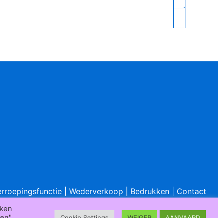
rroepingsfunctie
|
Wederverkoop
|
Bedrukken
|
Contact
er
eken
gen"
Cookie Settings
WEIGER
AANVAARD