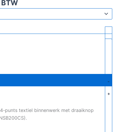
. BTW
-
+
4-punts textiel binnenwerk met draaiknop
9-NSB200CS).