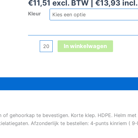
€
11,51
excl. BTW |
€
13,93
incl
Kleur
North
In winkelwagen
NSB210
veiligheidshelm
aantal
 of gehoorkap te bevestigen. Korte klep. HDPE. Helm met 
latiegaten. Afzonderlijk te bestellen: 4-punts kinriem ( 