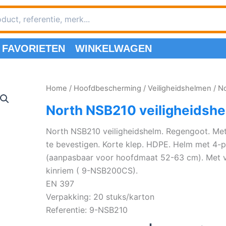
FAVORIETEN
WINKELWAGEN
Home
/
Hoofdbescherming
/
Veiligheidshelmen
/ N
North NSB210 veiligheidsh
North NSB210 veiligheidshelm. Regengoot. Me
te bevestigen. Korte klep. HDPE. Helm met 4-p
(aanpasbaar voor hoofdmaat 52-63 cm). Met ven
kinriem ( 9-NSB200CS).
EN 397
Verpakking: 20 stuks/karton
Referentie: 9-NSB210